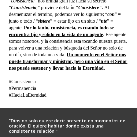
“
consistencia
” nos brinda gran luz hacia su secreto.
“
Consistencia
,” proviene del latín
"
Consistere".
Al
desmenuzar el termino, podemos ver lo siguiente;
“
con
” =
junto o todo / “
sistere
” = estar fijo en un sitio / “
nte
” =
agente.
Por lo tanto, consistencia, es cuando todo se
encuentra fijo y sólido en la vida de un agente
.
Ese agente
somos nosotros, y la consistencia esta tocando nuestra puerta,
para volver a una relación y búsqueda del Señor no solo de
un día, sino de toda una vida.
Un momento en el Señor nos
puede transformar y ministrar, pero una vida en el Señor
nos puede sostener y llevar hacia la Eternidad.
#Consistencia
#Permanencia
#HaciaLaEternidad
"Dios no solo quiere decir presente en momentos de
oración, El quiere habitar donde exista una
consistente relación."