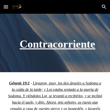
Skip to main content
Skip to navigation
Contracorriente
Génesis 19:1
-
Llegaron, pues, los dos ángeles a Sodoma a
la caída de la tarde; y Lot estaba sentado a la puerta de
Sodoma. Y viéndolos Lot, se levantó a recibirlos, y se inclinó
hacia el suelo, y dijo: Ahora, mis señores, os ruego que
vengáis a casa de vuestro siervo y os hospedéis, y lavaréis