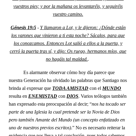
vuestros pies; y por la mañana os levantaréis, y seguiréis
vuestro camino.
Génesis 19:5
-
Y llamaron a Lot, y le dijeron: ¿Dónde están
los varones que vinieron a ti esta noche? Sácalos, para que
los conozcamos. Entonces Lot salió a ellos a la puerta, y
cerró la puerta tras sí, y dijo: Os ruego, hermanos míos, que
no hagáis tal maldad.
.
Es alarmante observar cómo hoy día parece que
nuestra Generación ha olvidado las palabras que Santiago nos
brinda al expresar que
TODA AMISTAD
con el
MUNDO
resulta en
ENEMISTAD
con
DIOS
. Varios teólogos también
han expresado esta preocupación al decir; “
nos ha tocado ser
parte de una Iglesia la cual pretende ser la Novia de Dios
pero también Amante del Mundo (un concepto enfatizado en
uno de nuestros previos escritos)
.” No es necesario reiterar la
evidencia que nos lleva a tal conclusión, pues todos sabemos