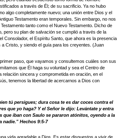
stificados a través de Él; de su sacrificio. Ya no hubo
ino algo completamente nuevo; una unión entre Dios y el
 Antiguo Testamento eran temporales. Sin embargo, no nos
uo Testamento tanto como el Nuevo Testamento. Dicho de
 pero su plan de salvación se cumplió a través de la
el Consolador, el Espíritu Santo, que ahora es la presencia
a Cristo, y siendo el guía para los creyentes. (Juan
 primer paso, que vayamos y consultemos cuáles son sus
rmitamos que Él haga su voluntad y sea el Centro de
a relación sincera y comprometida en oración, en el
esús, tenemos la libertad de acercarnos a Dios con
uien tú persigues; dura cosa te es dar coces contra el
res que yo haga? Y el Señor le dijo: Levántate y entra
es que iban con Saulo se pararon atónitos, oyendo a la
a nadie.”
Hechos 9:5-7
vida agradable a Dios. Es estar dispuestos a vivir de