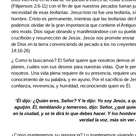
(Filipenses 2:6-11) con el fin de que nuestros pecados fueran ju
necesidad de esas teofanías. Jesucristo no fue una teofanía, s
hombre. Cristo es permanente, mientras que las teofanías del
podemos olvidar de la gran importancia que contiene el Antig
otro modo, Dios sigue obrando y manifestándose con su pueblo,
crucifixión y resurrección de Jesús. Jesús nos promete enviar 
de Dios en la tierra convenciendo de pecado a los no creyentes 
14:16-26)
¿ Como lo buscamos? El Señor quiere que nosotros demos el
planes, cuáles son sus deseos para nuestras vidas. Que le pe
nosotros. Una vida plena requiere de su presencia, requiere un
conocimiento de su palabra, y en ayuno. Por el sacrificio de J
confianza, reverencia, y humildad, reconociendo quien es Él.
“
Él dijo: ¿Quién eres, Señor? Y le dijo: Yo soy Jesús, a q
aguijón. Él, temblando y temeroso, dijo: Señor, ¿qué quie
en la ciudad, y se te dirá lo que debes hacer. Y los hombr
verdad la voz, más sin ver 
¿Como mantenemos su presencia? Lo mantenemos viviendo una 