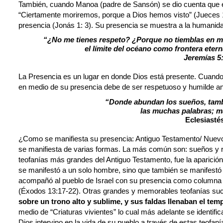
También, cuando Manoa (padre de Sansón) se dio cuenta que er
“Ciertamente moriremos, porque a Dios hemos visto” (Jueces 13:
presencia (Jonás 1: 3). Su presencia se muestra a la humanid
“¿No me tienes respeto? ¿Porque no tiemblas en mi
el límite del océano como frontera eter
Jeremías 5
La Presencia es un lugar en donde Dios está presente. Cuand
en medio de su presencia debe de ser respetuoso y humilde an
“Donde abundan los sueños, tamb
las muchas palabras; má
Eclesiastés
¿Como se manifiesta su presencia: Antiguo Testamento/ Nuev
se manifiesta de varias formas. La más común son: sueños y 
teofanías más grandes del Antiguo Testamento, fue la aparición
se manifestó a un solo hombre, sino que también se manifestó 
acompañó al pueblo de Israel con su presencia como columna 
(Éxodos 13:17-22). Otras grandes y memorables teofanías suced
sobre un trono alto y sublime, y sus faldas llenaban el tem
medio de “Criaturas vivientes” lo cual más adelante se identi
Dios intervino en la vida de su pueblo a través de estas teof