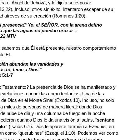
a el Ángel de Jehová, y le dijo a su esposa:
22). Incluso, otros sin éxito, intentaron escapar de su
ad atreves de su creación (Romanos 1:20)
.
 presencia? Yo, el SEÑOR, con la arena defino
na que las aguas no puedan cruzar”.
:22 NTV
o sabemos que Él está presente, nuestro comportamiento
te El.
ién abundan las vanidades y
s tú, teme a Dios.”
 5:1-7
o Testamento? La presencia de Dios se ha manifestado y
revelaciones conocidas como teofanías. Una de las
 de Dios en el Monte Sinaí (Éxodos 19). Incluso, no solo
a miles de personas de manera literal: donde Dios
de nube de día y una columna de fuego en la noche
ieron cuando Dios le da una visión a Isaías, “
sentado
plo”
(Isaías 6:1). Dios le aparece también a Ezequiel, en
fican como “querubines” (Ezequiel 1:10). Podemos ver como
anías, pero cuando Jesucristo tomó forma de hombre